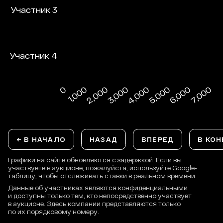
← В НАЧАЛО
НАЗАД
ВПЕРЕД
В КОН
Графики на сайте обновляются с задержкой. Если вы
участвуете в аукционе, пожалуйста, используйте Google-
таблицу, чтобы отслеживать ставки в реальном времени.
Данные об участниках являются конфиденциальными
и доступны только тем, кто непосредственно участвует
в аукционе. Здесь компании представляются только
по их порядковому номеру.