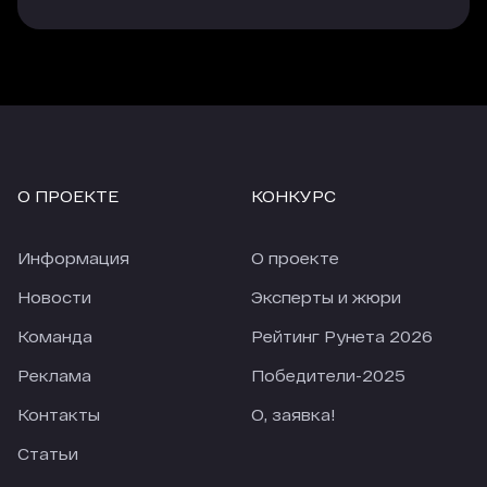
трафика, который приходит с опции
«Гиперлинк», но здесь объем и качество
трафика напрямую зависят от места, которые
занимает агентство в рейтинге.
Еще одно наблюдение, за 4 недели карантина
количество заявок из большинства источников
сильно упало (по сравнению с 4-мя неделями
О ПРОЕКТЕ
КОНКУРС
перед карантином). По отдельным источникам
падение приближается к 50%. При этом
количество заявок из Рейтинга Рунета
Информация
О проекте
снизилось только на 18,28%. В текущих реалиях
это просто прекрасный показатель.
Новости
Эксперты и жюри
Команда
Рейтинг Рунета 2026
Реклама
Победители-2025
Контакты
О, заявка!
Статьи