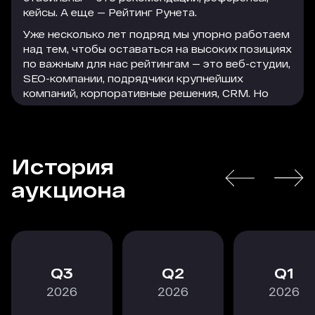
кейсы. А еще — Рейтинг Рунета.
Уже несколько лет подряд мы упорно работаем
над тем, чтобы оставаться на высоких позициях
по важным для нас рейтингам — это веб-студии,
SEO-компании, подрядчики крупнейших
компаний, корпоративные решения, CRM. Но
параллельно с этим мы активно используем
формат платного размещения, который
помогает нам привлечь достаточно большое
количество качественного и релевантного
История
трафика на сайт. Этот трафик легко
РАСКРЫТЬ
конвертируется в заявки, а заявки — в
аукциона
благодарных клиентов, которые остаются с
нами надолго.
В текущей экономической ситуации особенно
важно действовать проактивно, следить за
трендами и принимать взвешенные решения, в
3
2
1
том числе по рекламному размещению. Радует,
2026
2026
2026
что коллеги из Рейтинга Рунета не стоят на
месте и постоянно тестируют новые форматы,