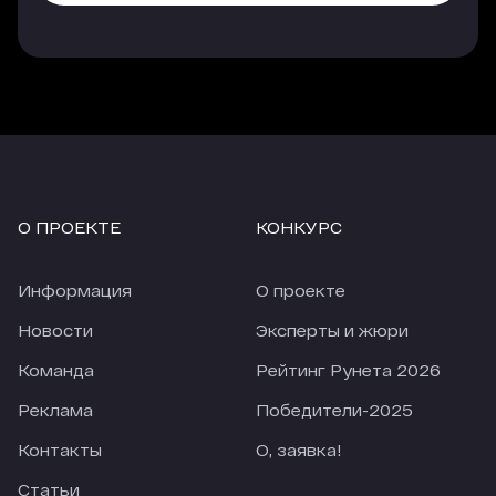
платных источников. Еще лучше показатели у
трафика, который приходит с опции
«Гиперлинк», но здесь объем и качество
трафика напрямую зависят от места, которые
занимает агентство в рейтинге.
Еще одно наблюдение, за 4 недели карантина
количество заявок из большинства источников
сильно упало (по сравнению с 4-мя неделями
О ПРОЕКТЕ
КОНКУРС
перед карантином). По отдельным источникам
падение приближается к 50%. При этом
количество заявок из Рейтинга Рунета
Информация
О проекте
снизилось только на 18,28%. В текущих реалиях
это просто прекрасный показатель.
Новости
Эксперты и жюри
Команда
Рейтинг Рунета 2026
Реклама
Победители-2025
Контакты
О, заявка!
Статьи