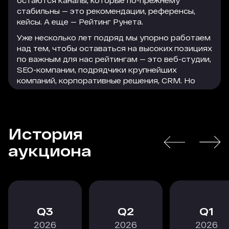
остаются каналы, которые по-прежнему
стабильны — это рекомендации, референсы,
кейсы. А еще — Рейтинг Рунета.
Уже несколько лет подряд мы упорно работаем
над тем, чтобы оставаться на высоких позициях
по важным для нас рейтингам — это веб-студии,
SEO-компании, подрядчики крупнейших
компаний, корпоративные решения, CRM. Но
параллельно с этим мы активно используем
формат платного размещения, который
помогает нам привлечь достаточно большое
количество качественного и релевантного
История
трафика на сайт. Этот трафик легко
РАСКРЫТЬ
конвертируется в заявки, а заявки — в
аукциона
благодарных клиентов, которые остаются с
нами надолго.
В текущей экономической ситуации особенно
важно действовать проактивно, следить за
трендами и принимать взвешенные решения, в
3
2
1
том числе по рекламному размещению. Радует,
2026
2026
2026
что коллеги из Рейтинга Рунета не стоят на