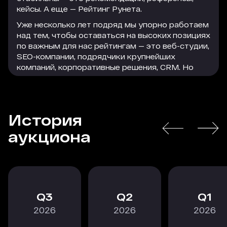
кейсы. А еще — Рейтинг Рунета.
Уже несколько лет подряд мы упорно работаем
над тем, чтобы оставаться на высоких позициях
по важным для нас рейтингам — это веб-студии,
SEO-компании, подрядчики крупнейших
компаний, корпоративные решения, CRM. Но
параллельно с этим мы активно используем
формат платного размещения, который
помогает нам привлечь достаточно большое
количество качественного и релевантного
История
трафика на сайт. Этот трафик легко
РАСКРЫТЬ
конвертируется в заявки, а заявки — в
аукциона
благодарных клиентов, которые остаются с
нами надолго.
В текущей экономической ситуации особенно
важно действовать проактивно, следить за
трендами и принимать взвешенные решения, в
3
2
1
том числе по рекламному размещению. Радует,
2026
2026
2026
что коллеги из Рейтинга Рунета не стоят на
месте и постоянно тестируют новые форматы,