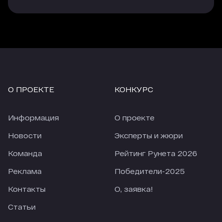
трафика, который приходит с опции
«Гиперлинк», но здесь объем и качество
трафика напрямую зависят от места, которые
занимает агентство в рейтинге.
Еще одно наблюдение, за 4 недели карантина
количество заявок из большинства источников
сильно упало (по сравнению с 4-мя неделями
О ПРОЕКТЕ
КОНКУРС
перед карантином). По отдельным источникам
падение приближается к 50%. При этом
количество заявок из Рейтинга Рунета
Информация
О проекте
снизилось только на 18,28%. В текущих реалиях
это просто прекрасный показатель.
Новости
Эксперты и жюри
Команда
Рейтинг Рунета 2026
Реклама
Победители-2025
Контакты
О, заявка!
Статьи