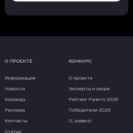
платных источников. Еще лучше показатели у
трафика, который приходит с опции
«Гиперлинк», но здесь объем и качество
трафика напрямую зависят от места, которые
занимает агентство в рейтинге.
Еще одно наблюдение, за 4 недели карантина
количество заявок из большинства источников
сильно упало (по сравнению с 4-мя неделями
О ПРОЕКТЕ
КОНКУРС
перед карантином). По отдельным источникам
падение приближается к 50%. При этом
количество заявок из Рейтинга Рунета
Информация
О проекте
снизилось только на 18,28%. В текущих реалиях
это просто прекрасный показатель.
Новости
Эксперты и жюри
Команда
Рейтинг Рунета 2026
Реклама
Победители-2025
Контакты
О, заявка!
Статьи