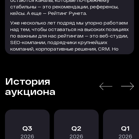
остаются каналы, которые по-прежнему
стабильны — это рекомендации, референсы,
кейсы. А еще — Рейтинг Рунета.
Уже несколько лет подряд мы упорно работаем
над тем, чтобы оставаться на высоких позициях
по важным для нас рейтингам — это веб-студии,
SEO-компании, подрядчики крупнейших
компаний, корпоративные решения, CRM. Но
параллельно с этим мы активно используем
формат платного размещения, который
помогает нам привлечь достаточно большое
количество качественного и релевантного
История
трафика на сайт. Этот трафик легко
РАСКРЫТЬ
конвертируется в заявки, а заявки — в
аукциона
благодарных клиентов, которые остаются с
нами надолго.
В текущей экономической ситуации особенно
важно действовать проактивно, следить за
трендами и принимать взвешенные решения, в
3
2
1
том числе по рекламному размещению. Радует,
2026
2026
2026
что коллеги из Рейтинга Рунета не стоят на