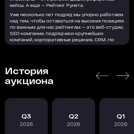
кейсы. А еще — Рейтинг Рунета.
Уже несколько лет подряд мы упорно работаем
над тем, чтобы оставаться на высоких позициях
по важным для нас рейтингам — это веб-студии,
SEO-компании, подрядчики крупнейших
компаний, корпоративные решения, CRM. Но
параллельно с этим мы активно используем
формат платного размещения, который
помогает нам привлечь достаточно большое
количество качественного и релевантного
История
трафика на сайт. Этот трафик легко
РАСКРЫТЬ
конвертируется в заявки, а заявки — в
аукциона
благодарных клиентов, которые остаются с
нами надолго.
В текущей экономической ситуации особенно
важно действовать проактивно, следить за
трендами и принимать взвешенные решения, в
3
2
1
том числе по рекламному размещению. Радует,
2026
2026
2026
что коллеги из Рейтинга Рунета не стоят на
месте и постоянно тестируют новые форматы,