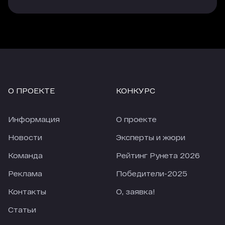
трафика, который приходит с опции
«Гиперлинк», но здесь объем и качество
трафика напрямую зависят от места, которые
занимает агентство в рейтинге.
Еще одно наблюдение, за 4 недели карантина
количество заявок из большинства источников
сильно упало (по сравнению с 4-мя неделями
О ПРОЕКТЕ
КОНКУРС
перед карантином). По отдельным источникам
падение приближается к 50%. При этом
количество заявок из Рейтинга Рунета
Информация
О проекте
снизилось только на 18,28%. В текущих реалиях
это просто прекрасный показатель.
Новости
Эксперты и жюри
Команда
Рейтинг Рунета 2026
Реклама
Победители-2025
Контакты
О, заявка!
Статьи