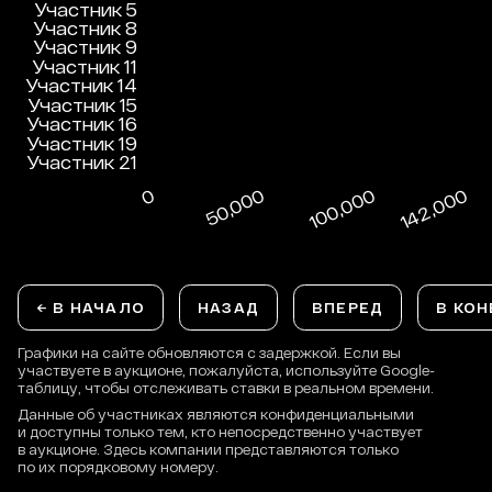
← В НАЧАЛО
НАЗАД
ВПЕРЕД
В КОН
Графики на сайте обновляются с задержкой. Если вы
участвуете в аукционе, пожалуйста, используйте Google-
таблицу, чтобы отслеживать ставки в реальном времени.
Данные об участниках являются конфиденциальными
и доступны только тем, кто непосредственно участвует
в аукционе. Здесь компании представляются только
по их порядковому номеру.