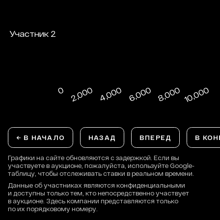
← В НАЧАЛО
НАЗАД
ВПЕРЕД
В КОН
Графики на сайте обновляются с задержкой. Если вы
участвуете в аукционе, пожалуйста, используйте Google-
таблицу, чтобы отслеживать ставки в реальном времени.
Данные об участниках являются конфиденциальными
и доступны только тем, кто непосредственно участвует
в аукционе. Здесь компании представляются только
по их порядковому номеру.