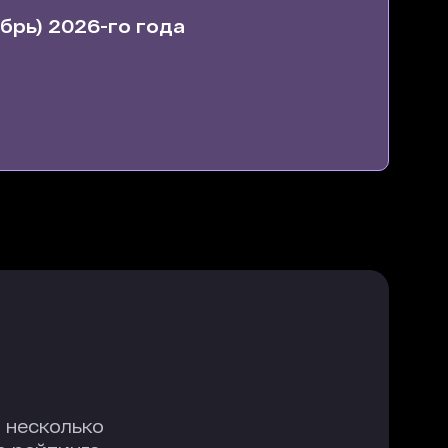
брь) 2026-го года
 несколько