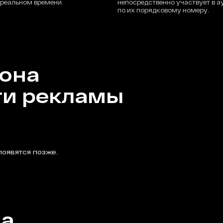
 реальном времени.
непосредственно участвует в а
по их порядковому номеру.
иона
ти рекламы
появятся позже.
на