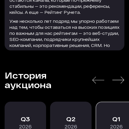
остаются каналы, которые по-прежнему
стабильны — это рекомендации, референсы,
кейсы. А еще — Рейтинг Рунета.
Уже несколько лет подряд мы упорно работаем
над тем, чтобы оставаться на высоких позициях
по важным для нас рейтингам — это веб-студии,
SEO-компании, подрядчики крупнейших
компаний, корпоративные решения, CRM. Но
параллельно с этим мы активно используем
формат платного размещения, который
помогает нам привлечь достаточно большое
количество качественного и релевантного
История
трафика на сайт. Этот трафик легко
РАСКРЫТЬ
конвертируется в заявки, а заявки — в
аукциона
благодарных клиентов, которые остаются с
нами надолго.
В текущей экономической ситуации особенно
важно действовать проактивно, следить за
трендами и принимать взвешенные решения, в
3
2
1
том числе по рекламному размещению. Радует,
2026
2026
2026
что коллеги из Рейтинга Рунета не стоят на