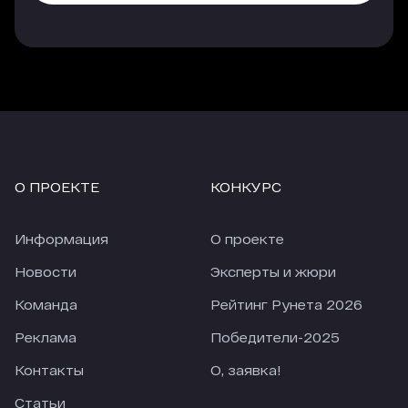
платных источников. Еще лучше показатели у
трафика, который приходит с опции
«Гиперлинк», но здесь объем и качество
трафика напрямую зависят от места, которые
занимает агентство в рейтинге.
Еще одно наблюдение, за 4 недели карантина
количество заявок из большинства источников
сильно упало (по сравнению с 4-мя неделями
О ПРОЕКТЕ
КОНКУРС
перед карантином). По отдельным источникам
падение приближается к 50%. При этом
количество заявок из Рейтинга Рунета
Информация
О проекте
снизилось только на 18,28%. В текущих реалиях
это просто прекрасный показатель.
Новости
Эксперты и жюри
Команда
Рейтинг Рунета 2026
Реклама
Победители-2025
Контакты
О, заявка!
Статьи