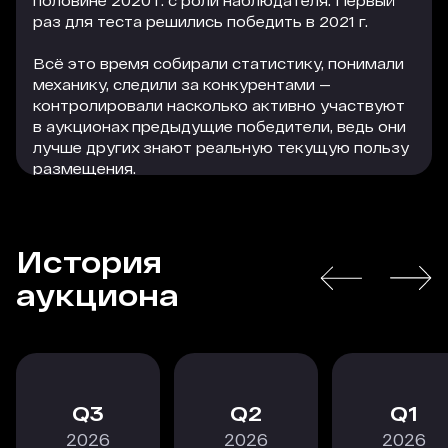
половине 2020 г. с роли наблюдателя. Первый
раз для теста решились победить в 2021 г.
Всё это время собирали статистику, понимали
механику, следили за конкурентами —
контролировали насколько активно участвуют
в аукционах предыдущие победители, ведь они
лучше других знают реальную текущую пользу
размещения.
В I и II кварталах 2022 г. мы покупали уже по 4–6
лотов. Как раз тогда появились рейтинги,
История
наиболее точно отражающие нашу
специализацию. А там аккумулируется нужная
РАСКРЫТЬ
аукциона
нам целевая аудитория.
Объём получаемого трафика с размещений
стабильный. Его качество по анализируемым
нами данным, выше, чем у других источников.
3
2
1
Стоимость перехода оказалась ниже, чем мы
2026
2026
2026
прогнозировали, наверное, дают о себе знать