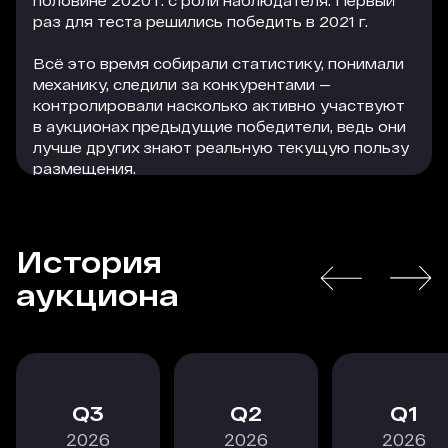
половине 2020 г. с роли наблюдателя. Первый
раз для теста решились победить в 2021 г.
Всё это время собирали статистику, понимали
механику, следили за конкурентами —
контролировали насколько активно участвуют
в аукционах предыдущие победители, ведь они
лучше других знают реальную текущую пользу
размещения.
В I и II кварталах 2022 г. мы покупали уже по 4–6
лотов. Как раз тогда появились рейтинги,
История
наиболее точно отражающие нашу
специализацию. А там аккумулируется нужная
РАСКРЫТЬ
аукциона
нам целевая аудитория.
Объём получаемого трафика с размещений
стабильный. Его качество по анализируемым
нами данным, выше, чем у других источников.
3
2
1
Стоимость перехода оказалась ниже, чем мы
2026
2026
2026
прогнозировали, наверное, дают о себе знать