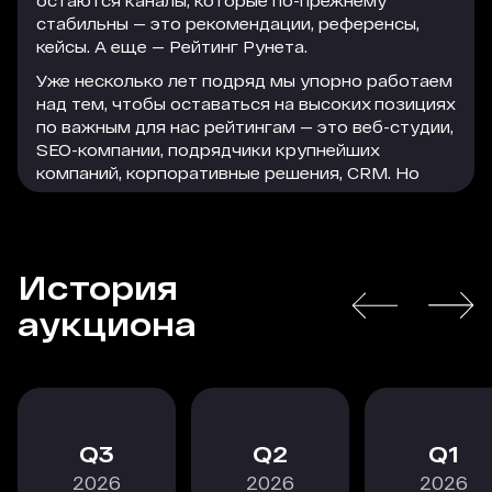
остаются каналы, которые по-прежнему
стабильны — это рекомендации, референсы,
кейсы. А еще — Рейтинг Рунета.
Уже несколько лет подряд мы упорно работаем
над тем, чтобы оставаться на высоких позициях
по важным для нас рейтингам — это веб-студии,
SEO-компании, подрядчики крупнейших
компаний, корпоративные решения, CRM. Но
параллельно с этим мы активно используем
формат платного размещения, который
помогает нам привлечь достаточно большое
количество качественного и релевантного
История
трафика на сайт. Этот трафик легко
РАСКРЫТЬ
конвертируется в заявки, а заявки — в
аукциона
благодарных клиентов, которые остаются с
нами надолго.
В текущей экономической ситуации особенно
важно действовать проактивно, следить за
трендами и принимать взвешенные решения, в
3
2
1
том числе по рекламному размещению. Радует,
2026
2026
2026
что коллеги из Рейтинга Рунета не стоят на