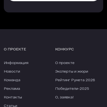
платных источников. Еще лучше показатели у
трафика, который приходит с опции
«Гиперлинк», но здесь объем и качество
трафика напрямую зависят от места, которые
занимает агентство в рейтинге.
Еще одно наблюдение, за 4 недели карантина
количество заявок из большинства источников
сильно упало (по сравнению с 4-мя неделями
О ПРОЕКТЕ
КОНКУРС
перед карантином). По отдельным источникам
падение приближается к 50%. При этом
количество заявок из Рейтинга Рунета
Информация
О проекте
снизилось только на 18,28%. В текущих реалиях
это просто прекрасный показатель.
Новости
Эксперты и жюри
Команда
Рейтинг Рунета 2026
Реклама
Победители-2025
Контакты
О, заявка!
Статьи