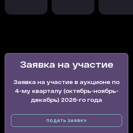
месте и постоянно тестируют новые форматы,
позволяющие площадке оставаться для нас в
числе приоритетных партнеров.
Предыдущий отзыв (от Елены Карцевой)
Мы тестировали много источников трафика для
сайта itech-group.ru, какие-то работали лучше
остальных, какие-то не работали совсем.
Безусловно отличный эффект дают
рекомендации, ссылки с разработанных
Заявка на участие
проектов, репутация агентства (которому уже
19 лет), PR. Но все эти варианты сложно или
практически невозможно быстро
Заявка на участие в аукционе по
масштабировать. Для управляемого роста
4-му кварталу (октябрь-ноябрь-
нужны дополнительные источники
качественного трафика. И это очень не простая
декабрь) 2026-го года
задача — найти такие каналы для агентства,
которое работает в высоком ценовом
сегменте, особенно по услугам, связанным с
ПОДАТЬ ЗАЯВКУ
разработкой.