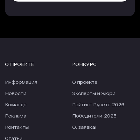
платных источников. Еще лучше показатели у
трафика, который приходит с опции
«Гиперлинк», но здесь объем и качество
трафика напрямую зависят от места, которые
занимает агентство в рейтинге.
Еще одно наблюдение, за 4 недели карантина
количество заявок из большинства источников
сильно упало (по сравнению с 4-мя неделями
О ПРОЕКТЕ
КОНКУРС
перед карантином). По отдельным источникам
падение приближается к 50%. При этом
количество заявок из Рейтинга Рунета
Информация
О проекте
снизилось только на 18,28%. В текущих реалиях
это просто прекрасный показатель.
Новости
Эксперты и жюри
Команда
Рейтинг Рунета 2026
Реклама
Победители-2025
Контакты
О, заявка!
Статьи