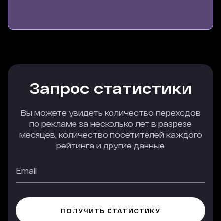
Пару лет назад мы начали тестировать платные
размещения на Рейтинге Рунета. В разные
периоды и в разных рейтингах эффективность
рекламы, конечно, отличалась. Но радовало, что
с течением времени объем и качество трафика
с этих размещений росли. Здесь нужно сказать
спасибо команде проекта, которая стремится
улучшать рекламные форматы и предоставляет
Запрос статистики
рекламодателям всю информацию, которая
необходима для принятия решения о
размещении. К полученной статистике
Вы можете увидеть количество переходов
остается только добавить собственные данные
по рекламе за несколько лет в разрезе
о конверсии в заявки и договоры, среднем чеке
месяцев, количество посетителей каждого
и можно прогнозировать результат и
рейтинга и другие данные
принимать обоснованное решение о покупке
рекламы.
Среди всех наших платных размещений Рейтинг
Рунета дает самый низкий показатель отказов
— на 20-25% ниже. Переходы с рекламы на
Рейтинге Рунета (нулевая строка) в 2,1 раза
лучше конвертируются в заявки, чем из других