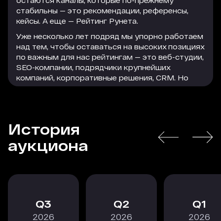
остаются каналы, которые по-прежнему
стабильны — это рекомендации, референсы,
кейсы. А еще — Рейтинг Рунета.
Уже несколько лет подряд мы упорно работаем
над тем, чтобы оставаться на высоких позициях
по важным для нас рейтингам — это веб-студии,
SEO-компании, подрядчики крупнейших
компаний, корпоративные решения, CRM. Но
параллельно с этим мы активно используем
формат платного размещения, который
помогает нам привлечь достаточно большое
количество качественного и релевантного
История
трафика на сайт. Этот трафик легко
РАСКРЫТЬ
конвертируется в заявки, а заявки — в
аукциона
благодарных клиентов, которые остаются с
нами надолго.
В текущей экономической ситуации особенно
важно действовать проактивно, следить за
трендами и принимать взвешенные решения, в
3
2
1
том числе по рекламному размещению. Радует,
2026
2026
2026
что коллеги из Рейтинга Рунета не стоят на