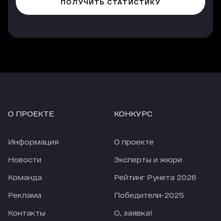
Рейтинге Рунета (нулевая строка) в 2,1 раза
лучше конвертируются в заявки, чем из других
платных источников. Еще лучше показатели у
трафика, который приходит с опции
«Гиперлинк», но здесь объем и качество
трафика напрямую зависят от места, которые
занимает агентство в рейтинге.
Еще одно наблюдение, за 4 недели карантина
количество заявок из большинства источников
сильно упало (по сравнению с 4-мя неделями
О ПРОЕКТЕ
КОНКУРС
перед карантином). По отдельным источникам
падение приближается к 50%. При этом
количество заявок из Рейтинга Рунета
Информация
О проекте
снизилось только на 18,28%. В текущих реалиях
это просто прекрасный показатель.
Новости
Эксперты и жюри
Команда
Рейтинг Рунета 2026
Реклама
Победители-2025
Контакты
О, заявка!