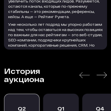
увеличить поток входящих лидов. Разумеется,
остаются каналы, которые по-прежнему
стабильны — это рекомендации, референсы,
кейсы. А еще — Рейтинг Рунета.
Уже несколько лет подряд мы упорно работаем
над тем, чтобы оставаться на высоких позициях
по важным для нас рейтингам — это веб-студии,
SEO-компании, подрядчики крупнейших
компаний, корпоративные решения, CRM. Но
параллельно с этим мы активно используем
формат платного размещения, который
помогает нам привлечь достаточно большое
количество качественного и релевантного
История
трафика на сайт. Этот трафик легко
РАСКРЫТЬ
конвертируется в заявки, а заявки — в
аукциона
благодарных клиентов, которые остаются с
нами надолго.
В текущей экономической ситуации особенно
важно действовать проактивно, следить за
трендами и принимать взвешенные решения, в
2
1
4
том числе по рекламному размещению. Радует,