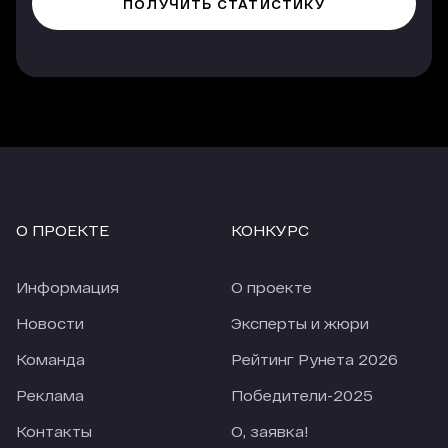
Рейтинге Рунета (нулевая строка) в 2,1 раза
лучше конвертируются в заявки, чем из других
платных источников. Еще лучше показатели у
трафика, который приходит с опции
«Гиперлинк», но здесь объем и качество
трафика напрямую зависят от места, которые
занимает агентство в рейтинге.
Еще одно наблюдение, за 4 недели карантина
количество заявок из большинства источников
сильно упало (по сравнению с 4-мя неделями
О ПРОЕКТЕ
КОНКУРС
перед карантином). По отдельным источникам
падение приближается к 50%. При этом
количество заявок из Рейтинга Рунета
Информация
О проекте
снизилось только на 18,28%. В текущих реалиях
это просто прекрасный показатель.
Новости
Эксперты и жюри
Команда
Рейтинг Рунета 2026
Реклама
Победители-2025
Контакты
О, заявка!