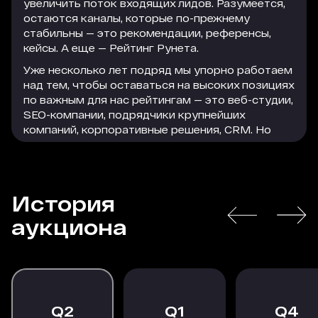
увеличить поток входящих лидов. Разумеется,
остаются каналы, которые по-прежнему
стабильны — это рекомендации, референсы,
кейсы. А еще — Рейтинг Рунета.
Уже несколько лет подряд мы упорно работаем
над тем, чтобы оставаться на высоких позициях
по важным для нас рейтингам — это веб-студии,
SEO-компании, подрядчики крупнейших
компаний, корпоративные решения, CRM. Но
параллельно с этим мы активно используем
формат платного размещения, который
помогает нам привлечь достаточно большое
количество качественного и релевантного
История
трафика на сайт. Этот трафик легко
РАСКРЫТЬ
конвертируется в заявки, а заявки — в
аукциона
благодарных клиентов, которые остаются с
нами надолго.
В текущей экономической ситуации особенно
важно действовать проактивно, следить за
трендами и принимать взвешенные решения, в
2
1
4
том числе по рекламному размещению. Радует,