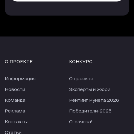
платных источников. Еще лучше показатели у
трафика, который приходит с опции
«Гиперлинк», но здесь объем и качество
трафика напрямую зависят от места, которые
занимает агентство в рейтинге.
Еще одно наблюдение, за 4 недели карантина
количество заявок из большинства источников
сильно упало (по сравнению с 4-мя неделями
О ПРОЕКТЕ
КОНКУРС
перед карантином). По отдельным источникам
падение приближается к 50%. При этом
количество заявок из Рейтинга Рунета
Информация
О проекте
снизилось только на 18,28%. В текущих реалиях
это просто прекрасный показатель.
Новости
Эксперты и жюри
Команда
Рейтинг Рунета 2026
Реклама
Победители-2025
Контакты
О, заявка!
Статьи