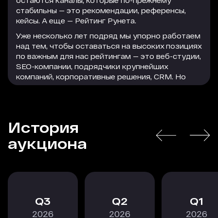
остаются каналы, которые по-прежнему
стабильны — это рекомендации, референсы,
кейсы. А еще — Рейтинг Рунета.
Уже несколько лет подряд мы упорно работаем
над тем, чтобы оставаться на высоких позициях
по важным для нас рейтингам — это веб-студии,
SEO-компании, подрядчики крупнейших
компаний, корпоративные решения, CRM. Но
параллельно с этим мы активно используем
формат платного размещения, который
помогает нам привлечь достаточно большое
количество качественного и релевантного
История
трафика на сайт. Этот трафик легко
РАСКРЫТЬ
конвертируется в заявки, а заявки — в
аукциона
благодарных клиентов, которые остаются с
нами надолго.
В текущей экономической ситуации особенно
важно действовать проактивно, следить за
трендами и принимать взвешенные решения, в
3
2
1
том числе по рекламному размещению. Радует,
2026
2026
2026
что коллеги из Рейтинга Рунета не стоят на