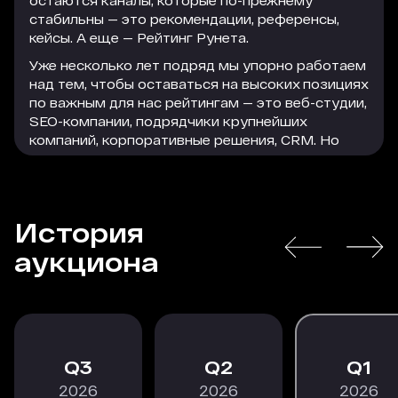
остаются каналы, которые по-прежнему
стабильны — это рекомендации, референсы,
кейсы. А еще — Рейтинг Рунета.
Уже несколько лет подряд мы упорно работаем
над тем, чтобы оставаться на высоких позициях
по важным для нас рейтингам — это веб-студии,
SEO-компании, подрядчики крупнейших
компаний, корпоративные решения, CRM. Но
параллельно с этим мы активно используем
формат платного размещения, который
помогает нам привлечь достаточно большое
количество качественного и релевантного
История
трафика на сайт. Этот трафик легко
РАСКРЫТЬ
конвертируется в заявки, а заявки — в
аукциона
благодарных клиентов, которые остаются с
нами надолго.
В текущей экономической ситуации особенно
важно действовать проактивно, следить за
трендами и принимать взвешенные решения, в
3
2
1
том числе по рекламному размещению. Радует,
2026
2026
2026
что коллеги из Рейтинга Рунета не стоят на