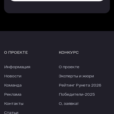
платных источников. Еще лучше показатели у
трафика, который приходит с опции
«Гиперлинк», но здесь объем и качество
трафика напрямую зависят от места, которые
занимает агентство в рейтинге.
Еще одно наблюдение, за 4 недели карантина
количество заявок из большинства источников
сильно упало (по сравнению с 4-мя неделями
О ПРОЕКТЕ
КОНКУРС
перед карантином). По отдельным источникам
падение приближается к 50%. При этом
количество заявок из Рейтинга Рунета
Информация
О проекте
снизилось только на 18,28%. В текущих реалиях
это просто прекрасный показатель.
Новости
Эксперты и жюри
Команда
Рейтинг Рунета 2026
Реклама
Победители-2025
Контакты
О, заявка!
Статьи