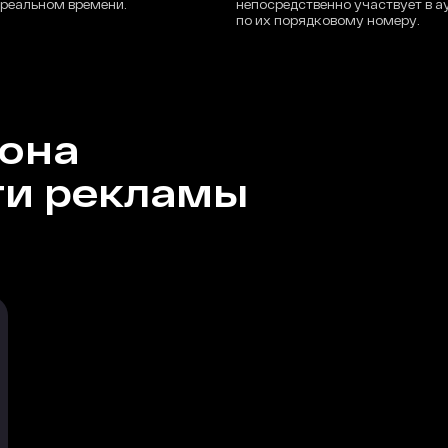
 реальном времени.
непосредственно участвует в а
по их порядковому номеру.
иона
ти рекламы