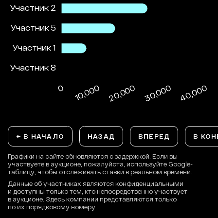
← В НАЧАЛО
НАЗАД
ВПЕРЕД
В КОН
Графики на сайте обновляются с задержкой. Если вы
участвуете в аукционе, пожалуйста, используйте Google-
таблицу, чтобы отслеживать ставки в реальном времени.
Данные об участниках являются конфиденциальными
и доступны только тем, кто непосредственно участвует
в аукционе. Здесь компании представляются только
по их порядковому номеру.